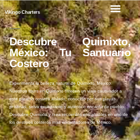
Vikingo Charters
Descubre Quimixto,
México: Tu Santuario
Costero
Experimenta la belleza natural de Quimixto, México.
Nuestros tours en Quimixto ofrecen un viaje cautivador a
este paraíso costero aislado, conocido por sus playas
prístinas, selva exuberante y auténtico encanto de pueblo.
Descubre Quimixto y crea recuerdos entrañables en uno de
los destinos costeros más encantadores de México.